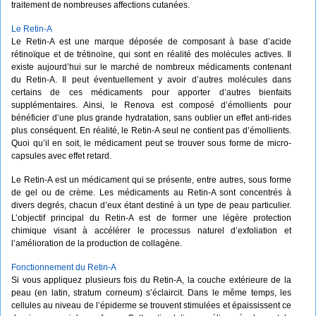
traitement de nombreuses affections cutanées.
Le Retin-A
Le Retin-A est une marque déposée de composant à base d’acide
rétinoïque et de trétinoïne, qui sont en réalité des molécules actives. Il
existe aujourd’hui sur le marché de nombreux médicaments contenant
du Retin-A. Il peut éventuellement y avoir d’autres molécules dans
certains de ces médicaments pour apporter d’autres bienfaits
supplémentaires. Ainsi, le Renova est composé d’émollients pour
bénéficier d’une plus grande hydratation, sans oublier un effet anti-rides
plus conséquent. En réalité, le Retin-A seul ne contient pas d’émollients.
Quoi qu’il en soit, le médicament peut se trouver sous forme de micro-
capsules avec effet retard.
Le Retin-A est un médicament qui se présente, entre autres, sous forme
de gel ou de crème. Les médicaments au Retin-A sont concentrés à
divers degrés, chacun d’eux étant destiné à un type de peau particulier.
L’objectif principal du Retin-A est de former une légère protection
chimique visant à accélérer le processus naturel d’exfoliation et
l’amélioration de la production de collagène.
Fonctionnement du Retin-A
Si vous appliquez plusieurs fois du Retin-A, la couche extérieure de la
peau (en latin, stratum corneum) s’éclaircit. Dans le même temps, les
cellules au niveau de l’épiderme se trouvent stimulées et épaississent ce