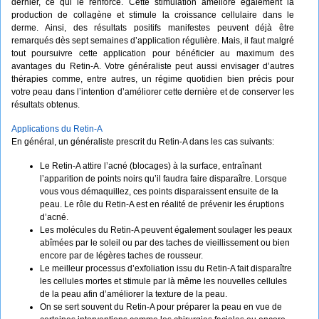
dernier, ce qui le renforce. Cette stimulation améliore également la
production de collagène et stimule la croissance cellulaire dans le
derme. Ainsi, des résultats positifs manifestes peuvent déjà être
remarqués dès sept semaines d’application régulière. Mais, il faut malgré
tout poursuivre cette application pour bénéficier au maximum des
avantages du Retin-A. Votre généraliste peut aussi envisager d’autres
thérapies comme, entre autres, un régime quotidien bien précis pour
votre peau dans l’intention d’améliorer cette dernière et de conserver les
résultats obtenus.
Applications du Retin-A
En général, un généraliste prescrit du Retin-A dans les cas suivants:
Le Retin-A attire l’acné (blocages) à la surface, entraînant
l’apparition de points noirs qu’il faudra faire disparaître. Lorsque
vous vous démaquillez, ces points disparaissent ensuite de la
peau. Le rôle du Retin-A est en réalité de prévenir les éruptions
d’acné.
Les molécules du Retin-A peuvent également soulager les peaux
abîmées par le soleil ou par des taches de vieillissement ou bien
encore par de légères taches de rousseur.
Le meilleur processus d’exfoliation issu du Retin-A fait disparaître
les cellules mortes et stimule par là même les nouvelles cellules
de la peau afin d’améliorer la texture de la peau.
On se sert souvent du Retin-A pour préparer la peau en vue de