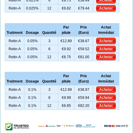
Retin-A
0.025%
6
€9.75
€58.49
Acheter
Retin-A
0.025%
12
€6.62
€79.44
Acheter
Par
Prix
Achat
Traitment
Dosage
Quantité
pilule
(Euro)
Immédiat
Retin-A
0.05%
3
€12.89
€38.67
Acheter
Retin-A
0.05%
6
€9.92
€59.52
Acheter
Retin-A
0.05%
12
€6.75
€81.00
Acheter
Par
Prix
Achat
Traitment
Dosage
Quantité
pilule
(Euro)
Immédiat
Retin-A
0.1%
3
€12.99
€38.97
Acheter
Retin-A
0.1%
6
€9.99
€59.94
Acheter
Retin-A
0.1%
12
€6.85
€82.20
Acheter