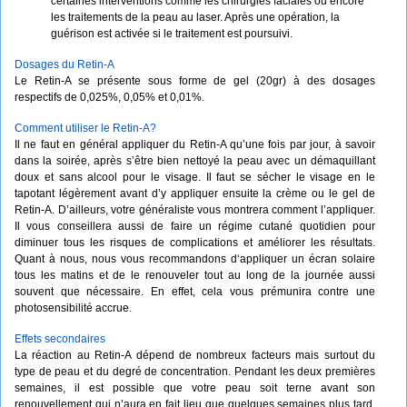
certaines interventions comme les chirurgies faciales ou encore
les traitements de la peau au laser. Après une opération, la
guérison est activée si le traitement est poursuivi.
Dosages du Retin-A
Le Retin-A se présente sous forme de gel (20gr) à des dosages
respectifs de 0,025%, 0,05% et 0,01%.
Comment utiliser le Retin-A?
Il ne faut en général appliquer du Retin-A qu’une fois par jour, à savoir
dans la soirée, après s’être bien nettoyé la peau avec un démaquillant
doux et sans alcool pour le visage. Il faut se sécher le visage en le
tapotant légèrement avant d’y appliquer ensuite la crème ou le gel de
Retin-A. D’ailleurs, votre généraliste vous montrera comment l’appliquer.
Il vous conseillera aussi de faire un régime cutané quotidien pour
diminuer tous les risques de complications et améliorer les résultats.
Quant à nous, nous vous recommandons d‘appliquer un écran solaire
tous les matins et de le renouveler tout au long de la journée aussi
souvent que nécessaire. En effet, cela vous prémunira contre une
photosensibilité accrue.
Effets secondaires
La réaction au Retin-A dépend de nombreux facteurs mais surtout du
type de peau et du degré de concentration. Pendant les deux premières
semaines, il est possible que votre peau soit terne avant son
renouvellement qui n’aura en fait lieu que quelques semaines plus tard.