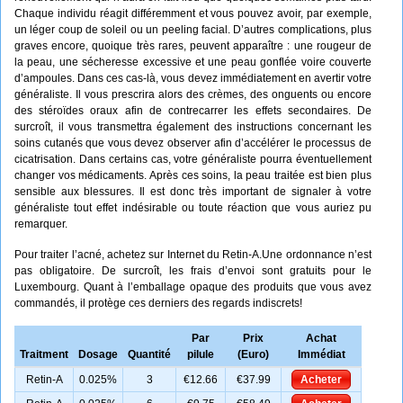
Chaque individu réagit différemment et vous pouvez avoir, par exemple,
un léger coup de soleil ou un peeling facial. D’autres complications, plus
graves encore, quoique très rares, peuvent apparaître : une rougeur de
la peau, une sécheresse excessive et une peau gonflée voire couverte
d’ampoules. Dans ces cas-là, vous devez immédiatement en avertir votre
généraliste. Il vous prescrira alors des crèmes, des onguents ou encore
des stéroïdes oraux afin de contrecarrer les effets secondaires. De
surcroît, il vous transmettra également des instructions concernant les
soins cutanés que vous devez observer afin d’accélérer le processus de
cicatrisation. Dans certains cas, votre généraliste pourra éventuellement
changer vos médicaments. Après ces soins, la peau traitée est bien plus
sensible aux blessures. Il est donc très important de signaler à votre
généraliste tout effet indésirable ou toute réaction que vous auriez pu
remarquer.
Pour traiter l’acné, achetez sur Internet du Retin-A.Une ordonnance n’est
pas obligatoire. De surcroît, les frais d’envoi sont gratuits pour le
Luxembourg. Quant à l’emballage opaque des produits que vous avez
commandés, il protège ces derniers des regards indiscrets!
Par
Prix
Achat
Traitment
Dosage
Quantité
pilule
(Euro)
Immédiat
Retin-A
0.025%
3
€12.66
€37.99
Acheter